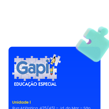
Escola Gapi
Educação especial
Unidade l
Rua Atlântica, 425/451 – Jd. do Mar – São